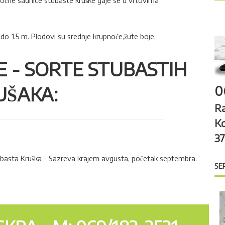
oćne sadnice stubaste kruške gaje se u vrtovima
h
f
o
do 1.5 m. Plodovi su srednje krupnoće,žute boje.
r
:
 - SORTE STUBASTIH
UŠAKA:
0
R
K
3
basta Kruška - Sazreva krajem avgusta, početak septembra.
SE