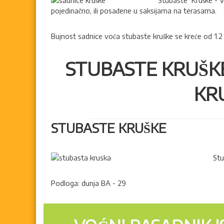
n
Stubaste Kruške - V
,
pojedinačno, ili posađene u saksijama na terasama.
i
l
k
o
Bujnost sadnice voća stubaste kruške se kreće od 1.2 
S
z
v
n
e
i
STUBASTE KRUŠKE
k
t
a
S
KR
l
a
e
d
m
n
o
STUBASTE KRUŠKE
i
v
c
i
i
a
Stu
s
a
Podloga: dunja BA - 29
d
n
i
c