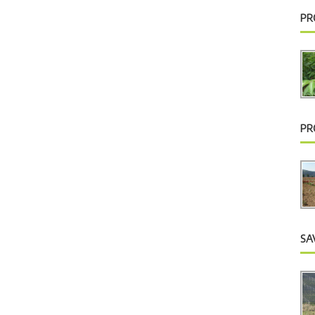
PR
PR
SA