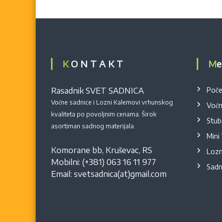
K O N T A K T
M
Rasadnik SVET SADNICA
Poče
Voćne sadnice i Lozni Kalemovi vrhunskog
Voćn
kvaliteta po povoljnim cenama. Širok
Stub
asortiman sadnog materijala.
Mini
Komorane bb
,
Kruševac
,
RS
Lozn
Mobilni:
(+381) 063 16 11 977
Sadn
Email:
svetsadnica(at)gmail.com