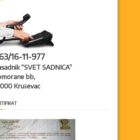
63/16-11-977
asadnik “SVET SADNICA”
omorane bb,
7000 Kruševac
RTIFIKAT