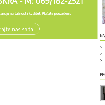
KRA - M: 069/182-2521
nciju na tačnost i kvalitet. Plaćate pouzećem.
rajte nas sada!
NA
PR