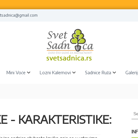
tsadnica@gmail.com
Mini Voće
Lozni Kalemovi
Sadnice Ruža
Galeri
S
 - KARAKTERISTIKE:
e
a
r
IN
c