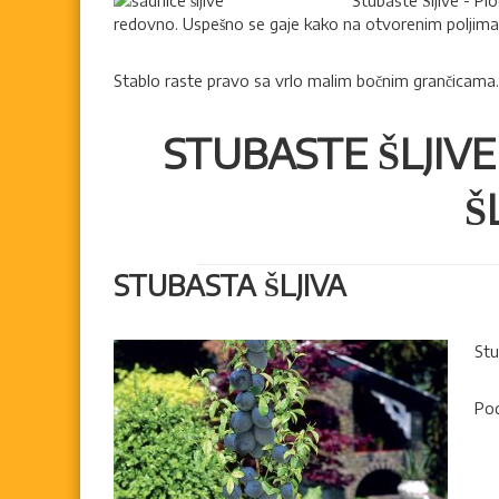
n
Stubaste Šljive - Plo
,
redovno. Uspešno se gaje kako na otvorenim poljima 
i
l
k
o
Stablo raste pravo sa vrlo malim bočnim grančicama.
S
z
v
n
e
i
STUBASTE ŠLJIVE
k
t
a
S
Š
l
a
e
d
m
n
o
STUBASTA ŠLJIVA
i
v
c
i
i
a
Stu
s
a
Pod
d
n
i
c