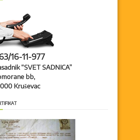
63/16-11-977
asadnik “SVET SADNICA”
omorane bb,
7000 Kruševac
RTIFIKAT