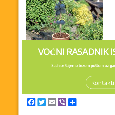
e
r
u
ž
a
VOĆNI RASADNIK IS
Sadnice šaljemo brzom poštom uz gara
Kontakti
F
T
E
Vi
S
a
w
m
b
h