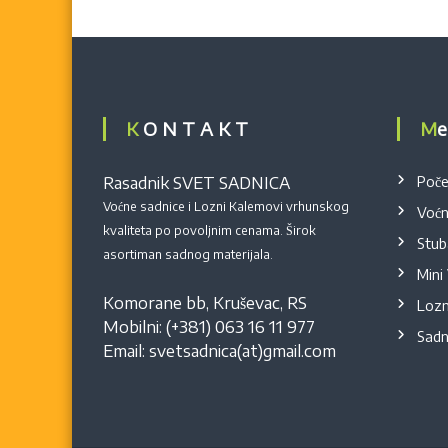
K O N T A K T
M
Rasadnik SVET SADNICA
Poče
Voćne sadnice i Lozni Kalemovi vrhunskog
Voćn
kvaliteta po povoljnim cenama. Širok
Stub
asortiman sadnog materijala.
Mini
Komorane bb
,
Kruševac
,
RS
Lozn
Mobilni:
(+381) 063 16 11 977
Sadn
Email:
svetsadnica(at)gmail.com