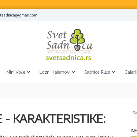
tsadnica@gmail.com
Mini Voće
Lozni Kalemovi
Sadnice Ruža
Galeri
S
 - KARAKTERISTIKE:
e
a
r
IN
c