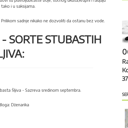
dovi su plavoljubičaste boje, sočnog ukusa,krupni i radjaju
h
tako i u saksijama.
f
o
 Prilikom sadnje nikako ne dozvoliti da ostanu bez vode.
r
:
 - SORTE STUBASTIH
LJIVA:
0
R
K
3
basta Šljiva - Sazreva sredinom septembra.
SE
loga: Dženarika