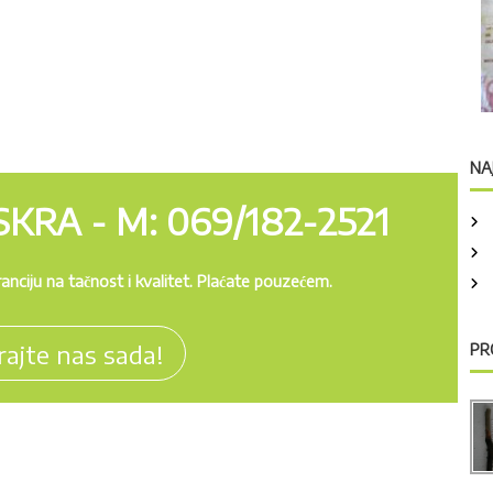
NA
KRA - M: 069/182-2521
nciju na tačnost i kvalitet. Plaćate pouzećem.
rajte nas sada!
PR