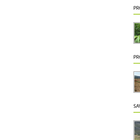
PR
PR
SA